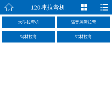



120吨拉弯机
网站首页

厂房实景
大型拉弯机
隔音屏障拉弯
在线留言
钢材拉弯
铝材拉弯
联系我们
工程案例
新闻资讯
产品展示
关于我们