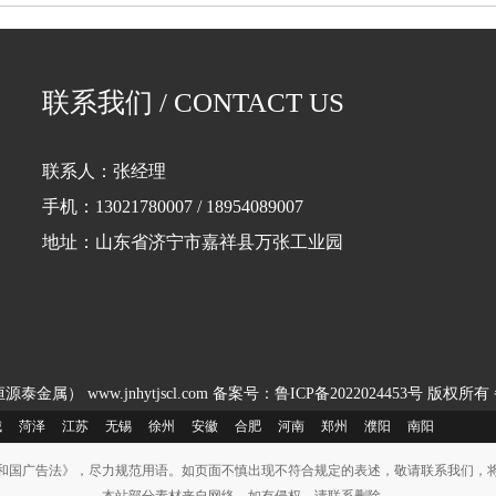
联系我们 / CONTACT US
联系人：张经理
手机：13021780007 / 18954089007
地址：山东省济宁市嘉祥县万张工业园
源泰金属） www.jnhytjscl.com
备案号：鲁ICP备2022024453号
版权所有
城
菏泽
江苏
无锡
徐州
安徽
合肥
河南
郑州
濮阳
南阳
和国广告法》，尽力规范用语。如页面不慎出现不符合规定的表述，敬请联系我们，