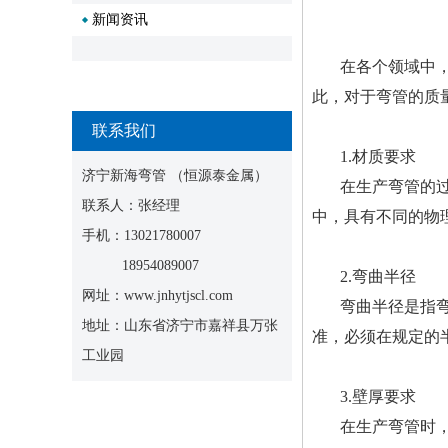
新闻资讯
在各个领域中
此，对于弯管的质
联系我们
1.材质要求
济宁新海弯管 （恒源泰金属）
在生产弯管的
联系人：张经理
中，具有不同的物
手机：13021780007
18954089007
2.弯曲半径
网址：www.jnhytjscl.com
弯曲半径是指
地址：山东省济宁市嘉祥县万张
准，必须在规定的
工业园
3.壁厚要求
在生产弯管时